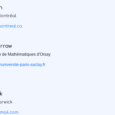
n
Montréal
ontreal.ca
rrow
 de Mathématiques d'Orsay
iversite-paris-saclay.fr
k
Warwick
mail.com