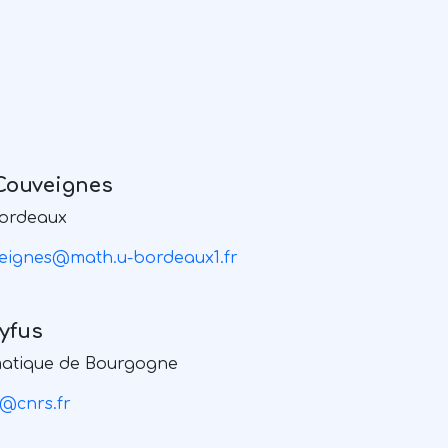
Couveignes
Bordeaux
veignes@math.u-bordeaux1.fr
yfus
matique de Bourgogne
@cnrs.fr