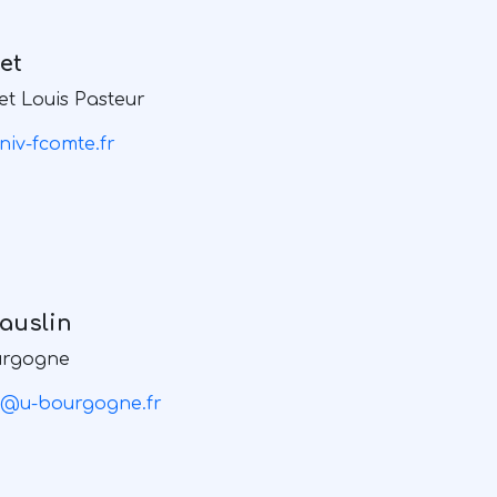
et
et Louis Pasteur
niv-fcomte.fr
auslin
urgogne
in@u-bourgogne.fr