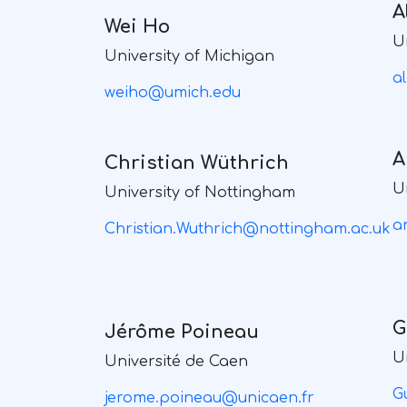
A
Wei Ho
U
University of Michigan
a
weiho@umich.edu
A
Christian Wüthrich
U
University of Nottingham
a
Christian.Wuthrich@nottingham.ac.uk
G
Jérôme Poineau
U
Université de Caen
G
jerome.poineau@unicaen.fr