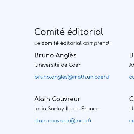
Comité éditorial
Le
comité éditorial
comprend :
Bruno Anglès
B
Université de Caen
A
bruno.angles@math.unicaen.f
c
Alain Couvreur
C
Inria Saclay-Ile-de-France
U
alain.couvreur@inria.fr
c