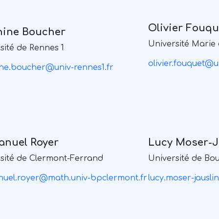
Olivier Fouqu
hine Boucher
Université Marie 
sité de Rennes 1
olivier.fouquet@u
ne.boucher@univ-rennes1.fr
nuel Royer
Lucy Moser-J
sité de Clermont-Ferrand
Université de Bo
uel.royer@math.univ-bpclermont.fr
lucy.moser-jausl