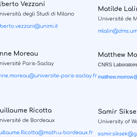
lberto Vezzani
Matilde Lali
niversità degli Studi di Milano
Université de 
lberto.vezzani@unimi.it
mlalin@dms.um
nne Moreau
Matthew Mo
niversité Paris-Saclay
CNRS Laboratoire
nne.moreau@universite-paris-saclay.fr
matthew.morrow@un
uillaume Ricotta
Samir Sikse
niversité de Bordeaux
University of 
uillaume.Ricotta@math.u-bordeaux.fr
samir.siksek@g