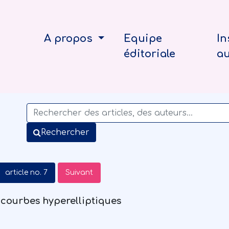
A propos
Equipe
In
éditoriale
a
Rechercher
article no. 7
Suivant
s courbes hyperelliptiques