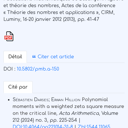
et théorie des nombres, Actes de la conférence
« Théorie des nombres et applications », CIRM,
Luminy, 16-20 janvier 2012 (2013), pp. 41-47
Détail
Citer cet article
DOI :
10.5802/pmb.a-150
Cité par
Sébastien Darses; Erwan Hillion
Polynomial
moments with a weighted zeta square measure
on the critical line
, Acta Arithmetica
, Volume
212
(2024) no. 3, pp. 225-254 |
DOI:10.4064/aa221014-31-8
|
Zbl:1544.11065