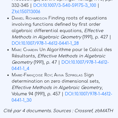
332-345 |
DOI:10.1007/3-540-59175-3_100
|
Zbl:1507.13006
Daniel Richardson
Finding roots of equations
involving functions defined by first order
algebraic differential equations
, Effective
Methods in Algebraic Geometry
(1991), p. 427 |
DOI:10.1007/978-1-4612-0441-1_28
Marc Chardin
Un Algorithme pour le Calcul des
Résultants
, Effective Methods in Algebraic
Geometry
(1991), p. 47 |
DOI:10.1007/978-1-4612-
0441-1_4
Marie-Françoise Roy; Aviva Szpirglas
Sign
determination on zero dimensional sets
,
Effective Methods in Algebraic Geometry
,
Volume 94
(1991), p. 457 |
DOI:10.1007/978-1-4612-
0441-1_30
Cité par
4 documents.
Sources :
Crossref, zbMATH