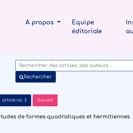
A propos
Equipe
In
éditoriale
a
Rechercher
article no. 2
Suivant
litudes de formes quadratiques et hermitiennes