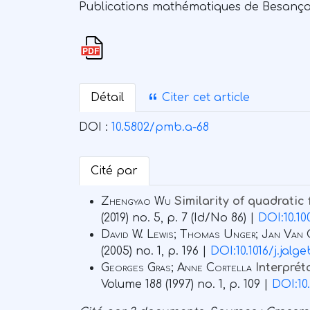
Publications mathématiques de Besançon. 
Détail
Citer cet article
DOI :
10.5802/pmb.a-68
Cité par
Zhengyao Wu
Similarity of quadratic 
(2019) no. 5, p. 7 (Id/No 86) |
DOI:10.10
David W. Lewis; Thomas Unger; Jan Van 
(2005) no. 1, p. 196 |
DOI:10.1016/j.jalg
Georges Gras; Anne Cortella
Interprét
Volume 188
(1997) no. 1, p. 109 |
DOI:10