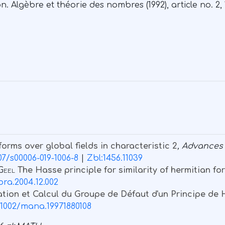
Algèbre et théorie des nombres (1992), article no. 2, 
forms over global fields in characteristic 2
, Advances 
07/s00006-019-1006-8
|
Zbl:1456.11039
Geel
The Hasse principle for similarity of hermitian fo
ebra.2004.12.002
ation et Calcul du Groupe de Défaut d'un Principe de
.1002/mana.19971880108