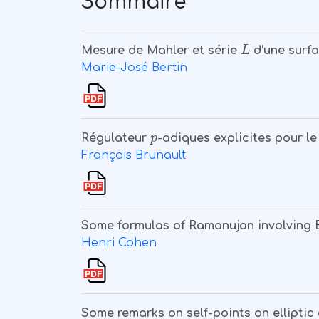
Sommaire
L
Mesure de Mahler et série
d’une surf
Marie-José Bertin
p
Régulateur
-adiques explicites pour l
François Brunault
Some formulas of Ramanujan involving 
Henri Cohen
Some remarks on self-points on elliptic