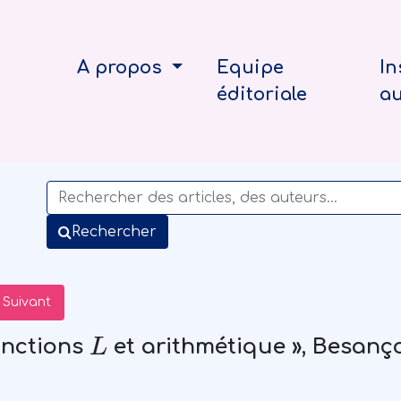
A propos
Equipe
In
éditoriale
a
Rechercher
Suivant
L
onctions
et arithmétique », Besanço