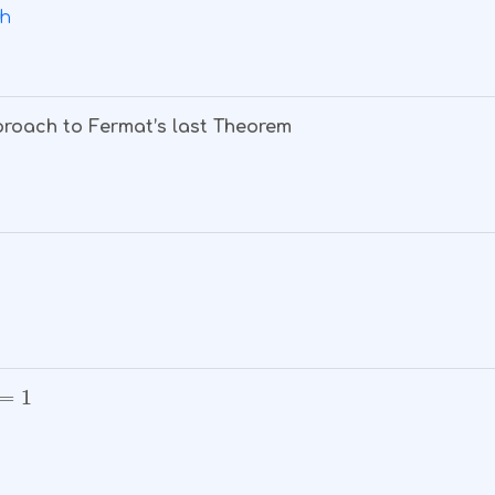
ch
proach to Fermat’s last Theorem
=
1