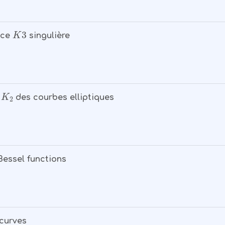
K
3
ace
singulière
K
2
e
des courbes elliptiques
Bessel functions
 curves