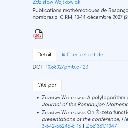
Zdzisław Wojtkowiak
Publications mathématiques de Besanço
nombres », CIRM, 10-14 décembre 2007 (2009
Détail
Citer cet article
DOI :
10.5802/pmb.a-123
Cité par
Zdzisław Wojtkowiak
A polylogarithmi
Journal of the Ramanujan Mathemat
Z
^
Zdzisław Wojtkowiak
On
-zeta funct
presentations at the conference, Hei
3-642-55245-8_16
|
Zbl:1361.11047