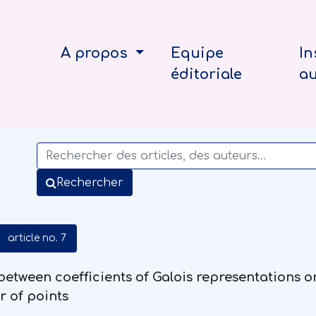
A propos
Equipe
In
éditoriale
a
Rechercher
article no. 7
 between coefficients of Galois representations
r of points