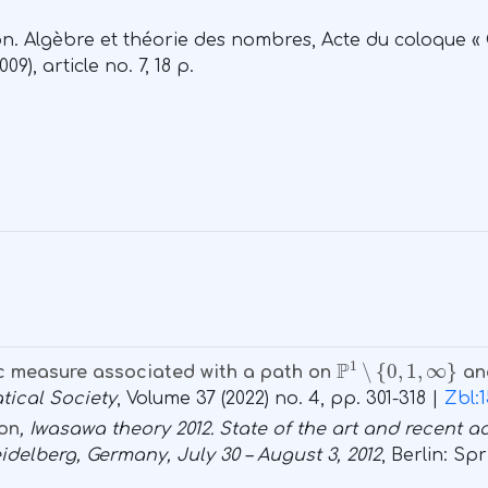
n. Algèbre et théorie des nombres, Acte du coloque «
), article no. 7, 18 p.
P
1
∖
{
0
,
1
,
∞
}
c measure associated with a path on
an
ical Society
, Volume 37
(2022) no. 4, pp. 301-318 |
Zbl:1
ion
, Iwasawa theory 2012. State of the art and recent
delberg, Germany, July 30 – August 3, 2012
, Berlin: Sp