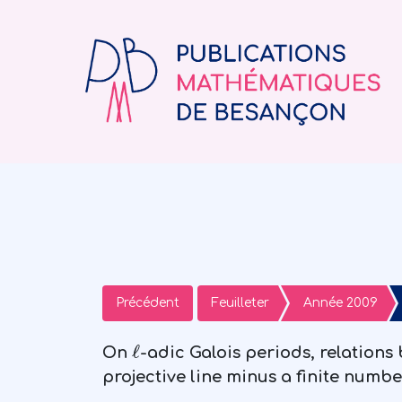
Précédent
Feuilleter
Année 2009
ℓ
On
-adic Galois periods, relations
projective line minus a finite numbe