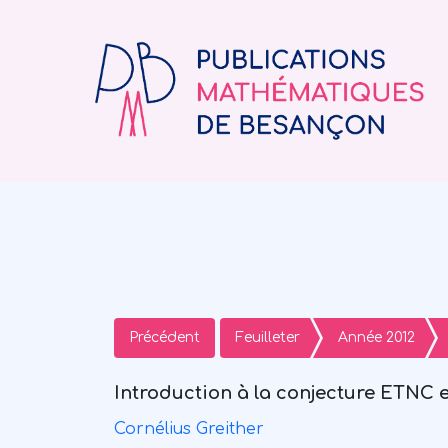
Précédent
Feuilleter
Année 2012
Introduction à la conjecture ETNC e
Cornélius Greither