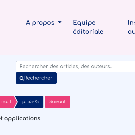
A propos
Equipe
In
éditoriale
a
Rechercher
no. 1
p. 55-73
Suivant
t applications