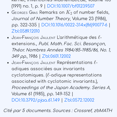
kernel
, Inventiones Mathematicae
, Volume 103
(1991) no. 1, p. 9 |
DOI:10.1007/bf01239507
K
2
Georges Gras
Remarks on
of number fields
,
Journal of Number Theory
, Volume 23
(1986),
pp. 322-335 |
DOI:10.1016/0022-314x(86)90077-6
|
Zbl:0589.12010
ℓ
Jean-François Jaulent
L'arithmétique des
-
extensions.
, Publ. Math. Fac. Sci. Besançon,
Théor. Nombres Années 1984/85-1985/86, No. 1,
349 pp.
, 1986 |
Zbl:0601.12002
ℓ
Jean-François Jaulent
Représentations
-
adiques associées aux invariants
ℓ
cyclotomiques. (
-adique representations
associated with cyclotomic invariants.)
,
Proceedings of the Japan Academy. Series A
,
Volume 61
(1985), pp. 149-152 |
DOI:10.3792/pjaa.61.149
|
Zbl:0572.12002
Cité par
5 documents.
Sources :
Crossref, zbMATH