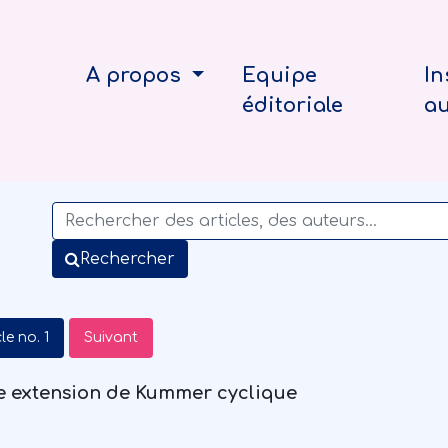
A propos
Equipe
In
éditoriale
a
Rechercher
le no. 1
Suivant
e extension de Kummer cyclique