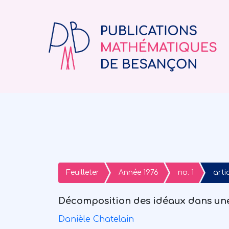
Feuilleter
Année 1976
no. 1
artic
Décomposition des idéaux dans un
Danièle Chatelain