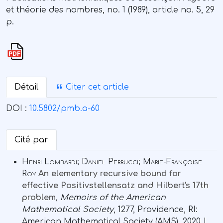
et théorie des nombres, no. 1 (1989), article no. 5, 29
p.
Détail
Citer cet article
DOI :
10.5802/pmb.a-60
Cité par
Henri Lombardi; Daniel Perrucci; Marie-Françoise
Roy
An elementary recursive bound for
effective Positivstellensatz and Hilbert's 17th
problem
, Memoirs of the American
Mathematical Society
, 1277
, Providence, RI:
American Mathematical Society (AMS), 2020 |