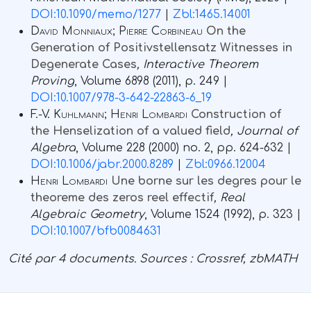
DOI:10.1090/memo/1277
|
Zbl:1465.14001
David Monniaux; Pierre Corbineau
On the
Generation of Positivstellensatz Witnesses in
Degenerate Cases
, Interactive Theorem
Proving
, Volume 6898
(2011), p. 249 |
DOI:10.1007/978-3-642-22863-6_19
F.-V. Kuhlmann; Henri Lombardi
Construction of
the Henselization of a valued field
, Journal of
Algebra
, Volume 228
(2000) no. 2, pp. 624-632 |
DOI:10.1006/jabr.2000.8289
|
Zbl:0966.12004
Henri Lombardi
Une borne sur les degres pour le
theoreme des zeros reel effectif
, Real
Algebraic Geometry
, Volume 1524
(1992), p. 323 |
DOI:10.1007/bfb0084631
Cité par
4 documents.
Sources :
Crossref, zbMATH