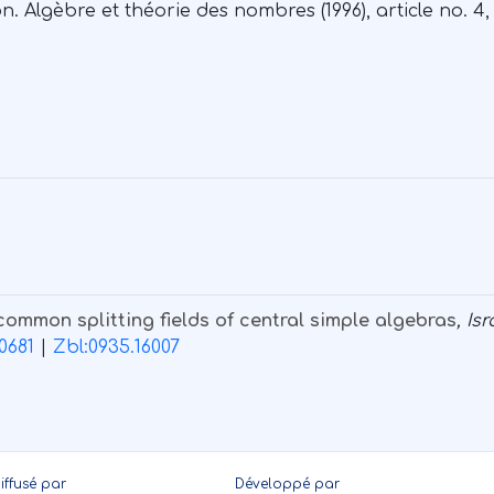
Algèbre et théorie des nombres (1996), article no. 4, 
ommon splitting fields of central simple algebras
, Is
0681
|
Zbl:0935.16007
iffusé par
Développé par