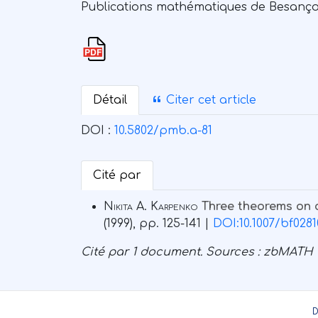
Publications mathématiques de Besançon. 
Détail
Citer cet article
DOI :
10.5802/pmb.a-81
Cité par
Nikita A. Karpenko
Three theorems on c
(1999), pp. 125-141 |
DOI:10.1007/bf0281
Cité par
1 document.
Sources :
zbMATH
D