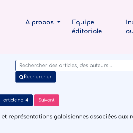
A propos
Equipe
In
éditoriale
a
Rechercher
article no. 4
Suivant
 et représentations galoisiennes associées aux 