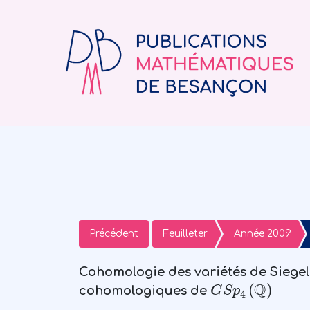
Précédent
Feuilleter
Année 2009
Cohomologie des variétés de Siegel
G
S
p
4
(
ℚ
)
cohomologiques de