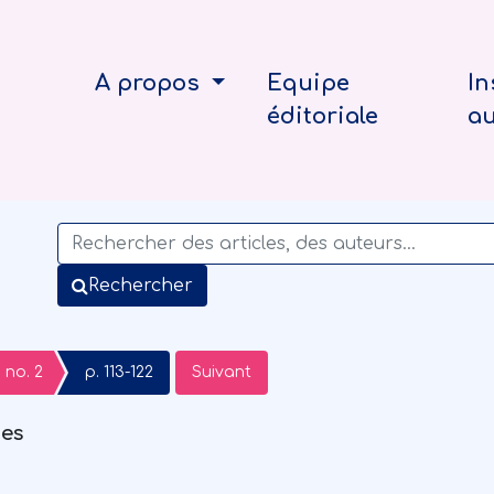
A propos
Equipe
In
éditoriale
a
Rechercher
no. 2
p. 113-122
Suivant
ues