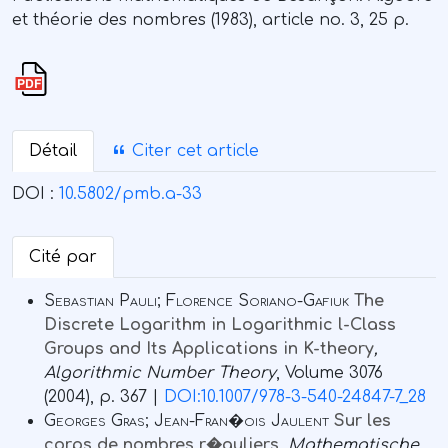
et théorie des nombres (1983), article no. 3, 25 p.
Détail
Citer cet article
DOI :
10.5802/pmb.a-33
Cité par
Sebastian Pauli; Florence Soriano-Gafiuk
The
Discrete Logarithm in Logarithmic l-Class
Groups and Its Applications in K-theory
,
Algorithmic Number Theory
, Volume 3076
(2004), p. 367 |
DOI:10.1007/978-3-540-24847-7_28
Georges Gras; Jean-Fran�ois Jaulent
Sur les
corps de nombres r�guliers
, Mathematische