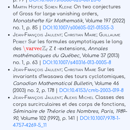
p. 79 |
DOI:10.1007/s13366-023-00725-8
Martin Hofer; Sören Kleine
On two conjectures
of Gross for large vanishing orders
,
Monatshefte für Mathematik
, Volume 197
(2022)
no. 1, p. 85 |
DOI:10.1007/s00605-021-01555-3
Jean-François Jaulent; Christian Maire; Guillaume
Perbet
Sur les formules asymptotiques le long
\varvec
Z
ℓ
des
Z ℓ -extensions
, Annales
mathématiques du Québec
, Volume 37
(2013)
no. 1, p. 63 |
DOI:10.1007/s40316-013-0005-8
Jean-François Jaulent; Christian Maire
Sur les
invariants d'Iwasawa des tours cyclotomiques
,
Canadian Mathematical Bulletin
, Volume 46
(2003) no. 2, p. 178 |
DOI:10.4153/cmb-2003-019-8
Jean-François Jaulent; Alexis Michel
Classes des
corps surcirculaires et des corps de fonctions
,
Séminaire de Théorie des Nombres, Paris, 1989–
90
, Volume 102
(1992), p. 141 |
DOI:10.1007/978-1-
4757-4269-5_11