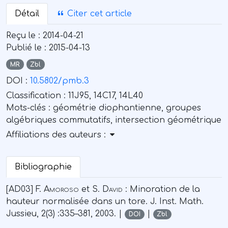
Détail
Citer cet article
Reçu le :
2014-04-21
Publié le :
2015-04-13
MR
Zbl
DOI :
10.5802/pmb.3
Classification :
11J95, 14C17, 14L40
Mots-clés :
géométrie diophantienne, groupes
algébriques commutatifs, intersection géométrique
Affiliations des auteurs :
Bibliographie
[AD03] F.
Amoroso
et S.
David
: Minoration de la
hauteur normalisée dans un tore. J. Inst. Math.
Jussieu, 2(3) :335–381, 2003. |
|
DOI
Zbl