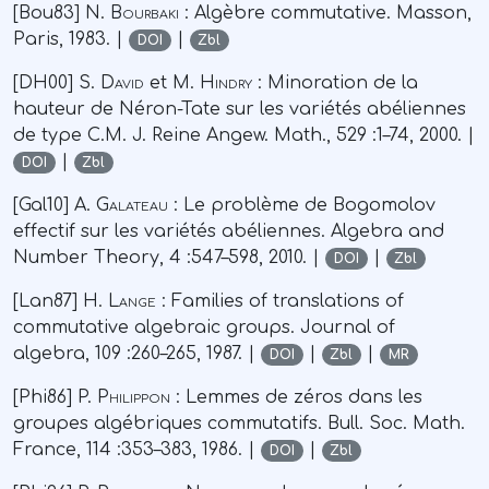
[Bou83] N.
Bourbaki
: Algèbre commutative. Masson,
Paris, 1983. |
|
DOI
Zbl
[DH00] S.
David
et M.
Hindry
: Minoration de la
hauteur de Néron-Tate sur les variétés abéliennes
de type C.M. J. Reine Angew. Math., 529 :1–74, 2000. |
|
DOI
Zbl
[Gal10] A.
Galateau
: Le problème de Bogomolov
effectif sur les variétés abéliennes. Algebra and
Number Theory, 4 :547–598, 2010. |
|
DOI
Zbl
[Lan87] H.
Lange
: Families of translations of
commutative algebraic groups. Journal of
algebra, 109 :260–265, 1987. |
|
|
DOI
Zbl
MR
[Phi86] P.
Philippon
: Lemmes de zéros dans les
groupes algébriques commutatifs. Bull. Soc. Math.
France, 114 :353–383, 1986. |
|
DOI
Zbl