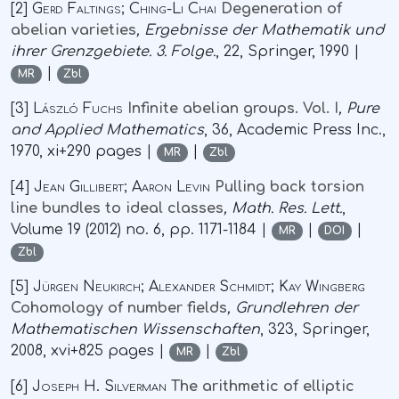
[2]
Gerd Faltings; Ching-Li Chai
Degeneration of
abelian varieties
, Ergebnisse der Mathematik und
ihrer Grenzgebiete. 3. Folge.
, 22
, Springer, 1990 |
|
MR
Zbl
[3]
László Fuchs
Infinite abelian groups. Vol. I
, Pure
and Applied Mathematics
, 36
, Academic Press Inc.,
1970, xi+290 pages |
|
MR
Zbl
[4]
Jean Gillibert; Aaron Levin
Pulling back torsion
line bundles to ideal classes
, Math. Res. Lett.
,
Volume 19
(2012) no. 6, pp. 1171-1184 |
|
|
MR
DOI
Zbl
[5]
Jürgen Neukirch; Alexander Schmidt; Kay Wingberg
Cohomology of number fields
, Grundlehren der
Mathematischen Wissenschaften
, 323
, Springer,
2008, xvi+825 pages |
|
MR
Zbl
[6]
Joseph H. Silverman
The arithmetic of elliptic