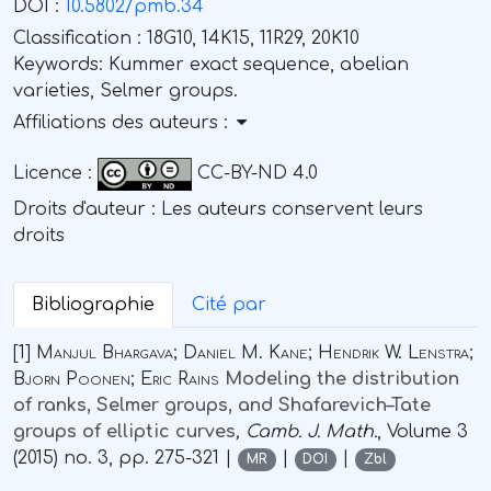
DOI :
10.5802/pmb.34
Classification :
18G10, 14K15, 11R29, 20K10
Keywords:
Kummer exact sequence, abelian
varieties, Selmer groups.
Affiliations des auteurs :
Licence :
CC-BY-ND 4.0
Droits d'auteur : Les auteurs conservent leurs
droits
Bibliographie
Cité par
[1]
Manjul Bhargava; Daniel M. Kane; Hendrik W. Lenstra;
Bjorn Poonen; Eric Rains
Modeling the distribution
of ranks, Selmer groups, and Shafarevich–Tate
groups of elliptic curves
, Camb. J. Math.
, Volume 3
(2015) no. 3, pp. 275-321 |
|
|
MR
DOI
Zbl