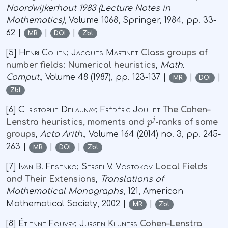
Noordwijkerhout 1983
(Lecture Notes in
Mathematics)
, Volume 1068
, Springer, 1984, pp. 33-
62 |
|
|
MR
DOI
Zbl
[5]
Henri Cohen; Jacques Martinet
Class groups of
number fields: Numerical heuristics
, Math.
Comput.
, Volume 48
(1987), pp. 123-137 |
|
|
MR
DOI
Zbl
[6]
Christophe Delaunay; Frédéric Jouhet
The Cohen–
p
j
Lenstra heuristics, moments and
-ranks of some
groups
, Acta Arith.
, Volume 164
(2014) no. 3, pp. 245-
263 |
|
|
MR
DOI
Zbl
[7]
Ivan B. Fesenko; Sergei V. Vostokov
Local Fields
and Their Extensions
, Translations of
Mathematical Monographs
, 121
, American
Mathematical Society, 2002 |
|
MR
Zbl
[8]
Étienne Fouvry; Jürgen Klüners
Cohen–Lenstra