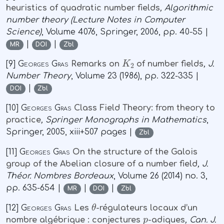
heuristics of quadratic number fields
, Algorithmic
number theory
(Lecture Notes in Computer
Science)
, Volume 4076
, Springer, 2006, pp. 40-55 |
|
|
MR
DOI
Zbl
K
2
[9]
Georges Gras
Remarks on
of number fields
, J.
Number Theory
, Volume 23
(1986), pp. 322-335 |
|
DOI
Zbl
[10]
Georges Gras
Class Field Theory: from theory to
practice
, Springer Monographs in Mathematics
,
Springer, 2005, xiii+507 pages |
Zbl
[11]
Georges Gras
On the structure of the Galois
group of the Abelian closure of a number field
, J.
Théor. Nombres Bordeaux
, Volume 26
(2014) no. 3,
pp. 635-654 |
|
|
MR
DOI
Zbl
θ
[12]
Georges Gras
Les
-régulateurs locaux d’un
p
nombre algébrique : conjectures
-adiques
, Can. J.