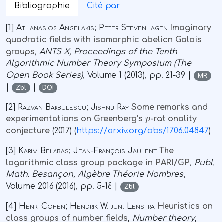
Bibliographie
Cité par
[1]
Athanasios Angelakis; Peter Stevenhagen
Imaginary
quadratic fields with isomorphic abelian Galois
groups
, ANTS X, Proceedings of the Tenth
Algorithmic Number Theory Symposium
(The
Open Book Series)
, Volume 1
(2013), pp. 21-39 |
MR
|
|
Zbl
DOI
[2]
Razvan Barbulescu; Jishnu Ray
Some remarks and
p
experimentations on Greenberg’s
-rationality
conjecture
(2017) (
https://arxiv.org/abs/1706.04847
)
[3]
Karim Belabas; Jean-François Jaulent
The
logarithmic class group package in PARI/GP
, Publ.
Math. Besançon, Algèbre Théorie Nombres
,
Volume 2016
(2016), pp. 5-18 |
Zbl
[4]
Henri Cohen; Hendrik W. jun. Lenstra
Heuristics on
class groups of number fields
, Number theory,