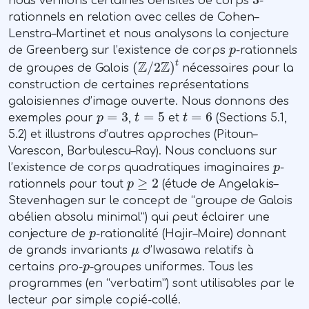
nous vérifions certaines densités de corps
-
rationnels en relation avec celles de Cohen–
Lenstra–Martinet et nous analysons la conjecture
p
de Greenberg sur l’existence de corps
-rationnels
(
ℤ
/
2
ℤ
)
t
de groupes de Galois
nécessaires pour la
construction de certaines représentations
galoisiennes d’image ouverte. Nous donnons des
p
=
3
t
=
5
t
=
6
exemples pour
,
et
(Sections 5.1,
5.2) et illustrons d’autres approches (Pitoun–
Varescon, Barbulescu–Ray). Nous concluons sur
p
l’existence de corps quadratiques imaginaires
-
p
≥
2
rationnels pour tout
(étude de Angelakis–
Stevenhagen sur le concept de “groupe de Galois
abélien absolu minimal”) qui peut éclairer une
p
conjecture de
-rationalité (Hajir–Maire) donnant
μ
de grands invariants
d’Iwasawa relatifs à
p
certains pro-
-groupes uniformes. Tous les
programmes (en “verbatim”) sont utilisables par le
lecteur par simple copié-collé.