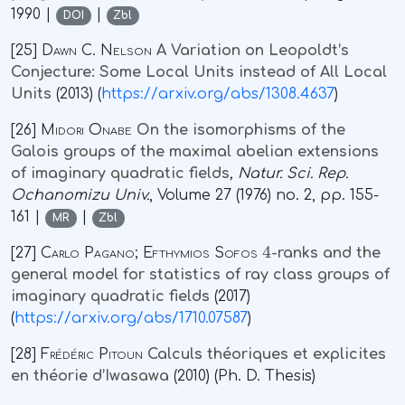
1990 |
|
DOI
Zbl
[25]
Dawn C. Nelson
A Variation on Leopoldt’s
Conjecture: Some Local Units instead of All Local
Units
(2013) (
https://arxiv.org/abs/1308.4637
)
[26]
Midori Onabe
On the isomorphisms of the
Galois groups of the maximal abelian extensions
of imaginary quadratic fields
, Natur. Sci. Rep.
Ochanomizu Univ.
, Volume 27
(1976) no. 2, pp. 155-
161 |
|
MR
Zbl
4
[27]
Carlo Pagano; Efthymios Sofos
-ranks and the
general model for statistics of ray class groups of
imaginary quadratic fields
(2017)
(
https://arxiv.org/abs/1710.07587
)
[28]
Frédéric Pitoun
Calculs théoriques et explicites
en théorie d’Iwasawa
(2010) (Ph. D. Thesis)