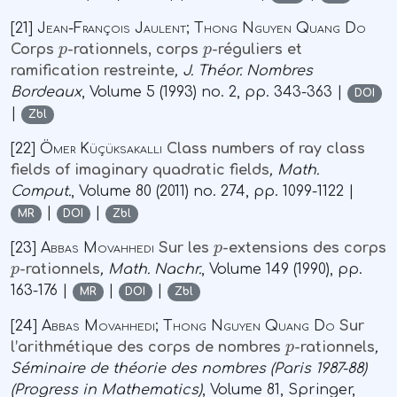
[21]
Jean-François Jaulent; Thong Nguyen Quang Do
p
p
Corps
-rationnels, corps
-réguliers et
ramification restreinte
, J. Théor. Nombres
Bordeaux
, Volume 5
(1993) no. 2, pp. 343-363 |
DOI
|
Zbl
[22]
Ömer Küçüksakalli
Class numbers of ray class
fields of imaginary quadratic fields
, Math.
Comput.
, Volume 80
(2011) no. 274, pp. 1099-1122 |
|
|
MR
DOI
Zbl
p
[23]
Abbas Movahhedi
Sur les
-extensions des corps
p
-rationnels
, Math. Nachr.
, Volume 149
(1990), pp.
163-176 |
|
|
MR
DOI
Zbl
[24]
Abbas Movahhedi; Thong Nguyen Quang Do
Sur
p
l’arithmétique des corps de nombres
-rationnels
,
Séminaire de théorie des nombres (Paris 1987-88)
(Progress in Mathematics)
, Volume 81
, Springer,