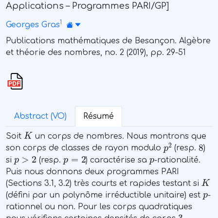
Applications – Programmes PARI/GP]
1
Georges Gras
Publications mathématiques de Besançon. Algèbre
et théorie des nombres, no. 2 (2019), pp. 29-51
Abstract (VO)
Résumé
K
Soit
un corps de nombres. Nous montrons que
p
2
8
son corps de classes de rayon modulo
(resp.
)
p
>
2
p
=
2
p
si
(resp.
) caractérise sa
-rationalité.
Puis nous donnons deux programmes PARI
K
(Sections 3.1, 3.2) très courts et rapides testant si
p
(défini par un polynôme irréductible unitaire) est
-
rationnel ou non. Pour les corps quadratiques
3