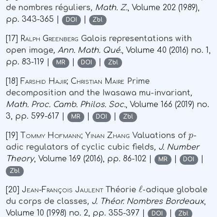
de nombres réguliers
, Math. Z.
, Volume 202
(1989),
pp. 343-365 |
|
DOI
Zbl
[17]
Ralph Greenberg
Galois representations with
open image
, Ann. Math. Qué.
, Volume 40
(2016) no. 1,
pp. 83-119 |
|
|
MR
DOI
Zbl
[18]
Farshid Hajir; Christian Maire
Prime
decomposition and the Iwasawa mu-invariant
,
Math. Proc. Camb. Philos. Soc.
, Volume 166
(2019) no.
3, pp. 599-617 |
|
|
MR
DOI
Zbl
p
[19]
Tommy Hofmann; Yinan Zhang
Valuations of
-
adic regulators of cyclic cubic fields
, J. Number
Theory
, Volume 169
(2016), pp. 86-102 |
|
|
MR
DOI
Zbl
ℓ
[20]
Jean-François Jaulent
Théorie
-adique globale
du corps de classes
, J. Théor. Nombres Bordeaux
,
Volume 10
(1998) no. 2, pp. 355-397 |
|
DOI
Zbl