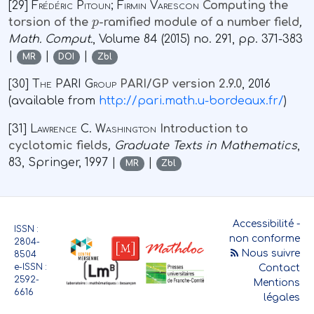
[29]
Frédéric Pitoun; Firmin Varescon
Computing the
p
torsion of the
-ramified module of a number field
,
Math. Comput.
, Volume 84
(2015) no. 291, pp. 371-383
|
|
|
MR
DOI
Zbl
[30]
The PARI Group
PARI/GP version 2.9.0
, 2016
(available from
http://pari.math.u-bordeaux.fr/
)
[31]
Lawrence C. Washington
Introduction to
cyclotomic fields
, Graduate Texts in Mathematics
,
83
, Springer, 1997 |
|
MR
Zbl
Accessibilité -
ISSN :
non conforme
2804-
Nous suivre
8504
e-ISSN :
Contact
2592-
Mentions
6616
légales