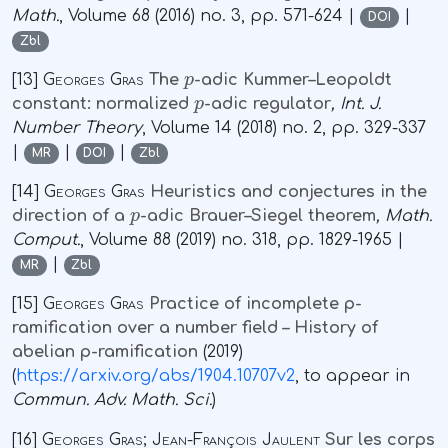
Math.
, Volume 68
(2016) no. 3, pp. 571-624 |
|
DOI
Zbl
p
[13]
Georges Gras
The
-adic Kummer–Leopoldt
p
constant: normalized
-adic regulator
, Int. J.
Number Theory
, Volume 14
(2018) no. 2, pp. 329-337
|
|
|
MR
DOI
Zbl
[14]
Georges Gras
Heuristics and conjectures in the
p
direction of a
-adic Brauer–Siegel theorem
, Math.
Comput.
, Volume 88
(2019) no. 318, pp. 1829-1965 |
|
MR
Zbl
[15]
Georges Gras
Practice of incomplete p-
ramification over a number field – History of
abelian p-ramification
(2019)
(
https://arxiv.org/abs/1904.10707v2
, to appear in
Commun. Adv. Math. Sci.
)
[16]
Georges Gras; Jean-François Jaulent
Sur les corps