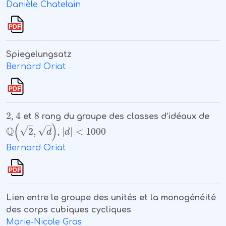
Danièle Chatelain
Spiegelungsatz
Bernard Oriat
2
4
8
,
et
rang du groupe des classes d’idéaux de
ℚ
(
2
,
d
)
|
d
|
<
1000
,
Bernard Oriat
Lien entre le groupe des unités et la monogénéité
des corps cubiques cycliques
Marie-Nicole Gras