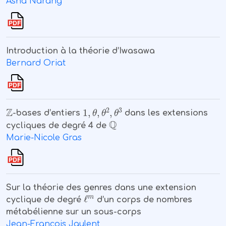
Asha Narang
Introduction à la théorie d’Iwasawa
Bernard Oriat
ℤ
1
,
θ
,
θ
2
,
θ
3
-bases d’entiers
dans les extensions
ℚ
cycliques de degré 4 de
Marie-Nicole Gras
Sur la théorie des genres dans une extension
ℓ
m
cyclique de degré
d’un corps de nombres
métabélienne sur un sous-corps
Jean-François Jaulent