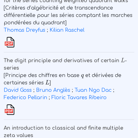
for the series counting weighted quadrant walks
[Critères d’algébricité et de transcendance
différentielle pour les séries comptant les marches
pondérées du quadrant]
Thomas Dreyfus
;
Kilian Raschel
L
The digit principle and derivatives of certain
-
series
q
[Principe des chiffres en base
et dérivées de
L
certaines séries
]
David Goss
;
Bruno Anglès
;
Tuan Ngo Dac
;
Federico Pellarin
;
Floric Tavares Ribeiro
An introduction to classical and finite multiple
zeta values